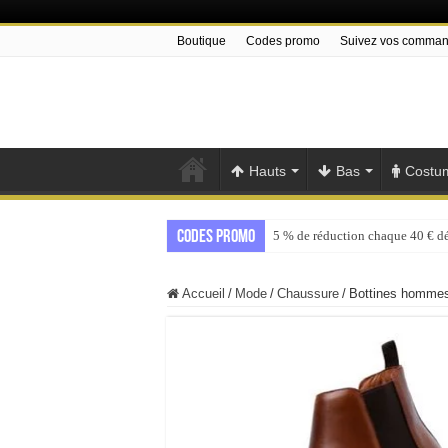
Boutique
Codes promo
Suivez vos comma
Hauts
Bas
Costu
Codes promo
5 % de réduction chaque 40 € d
Accueil
/
Mode
/
Chaussure
/
Bottines hommes