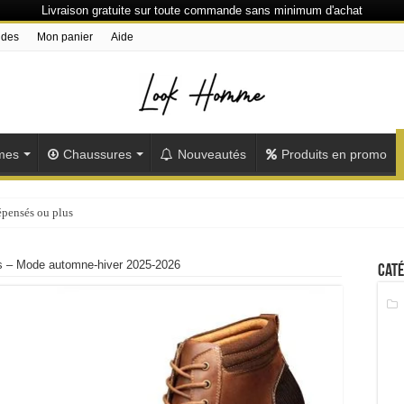
Livraison gratuite sur toute commande sans minimum d'achat
ndes
Mon panier
Aide
mes
Chaussures
Nouveautés
Produits en promo
épensés ou plus
 – Mode automne-hiver 2025-2026
Caté