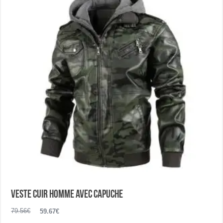
options
peuvent
être
choisies
sur
la
page
du
produit
Veste cuir homme avec capuche
Le
Le
79.56
€
59.67
€
prix
prix