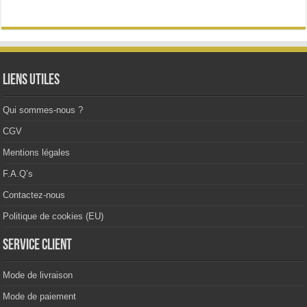
Les
options
peuvent
être
choisies
sur
la
Liens utiles
page
du
produit
Qui sommes-nous ?
CGV
Mentions légales
F.A.Q’s
Contactez-nous
Politique de cookies (EU)
Service client
Mode de livraison
Mode de paiement