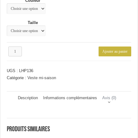
Couleur
44.67€.
32.78€.
Taille
quantité
Ajouter au panier
de
Veste
a
UGS :
LHP136
capuche
homme
Catégorie :
Veste mi-saison
Description
Informations complémentaires
Avis (0)
Produits similaires