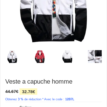
Veste a capuche homme
Le
Le
44.67
€
32.78
€
prix
prix
Obtenez
3 %
initial
de réduction * Avec le code :
actuel
12B7L
était :
est :