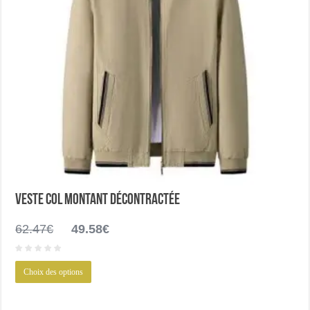
Veste col montant décontractée
Le
Le
62.47
€
49.58
€
prix
prix
initial
actuel
Ce
était :
est :
Choix des options
produit
62.47€.
49.58€.
a
plusieurs
variations.