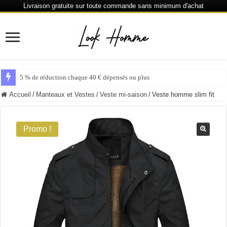
Livraison gratuite sur toute commande sans minimum d'achat
5 % de réduction chaque 40 € dépensés ou plus
Accueil
/
Manteaux et Vestes
/
Veste mi-saison
/
Veste homme slim fit
Promo !