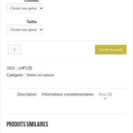
Couleur
55.45€.
39.87€.
Taille
quantité
Ajouter au panier
de
Veste
homme
UGS :
LHP135
slim
fit
Catégorie :
Veste mi-saison
Description
Informations complémentaires
Avis (0)
Produits similaires