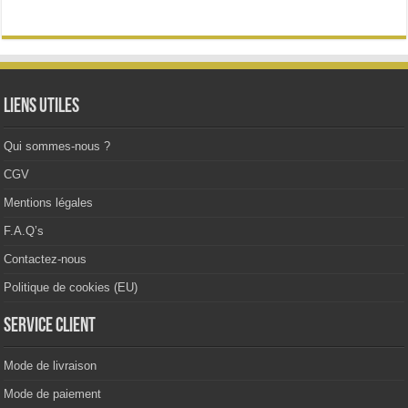
Les
options
peuvent
être
choisies
sur
la
Liens utiles
page
du
produit
Qui sommes-nous ?
CGV
Mentions légales
F.A.Q’s
Contactez-nous
Politique de cookies (EU)
Service client
Mode de livraison
Mode de paiement