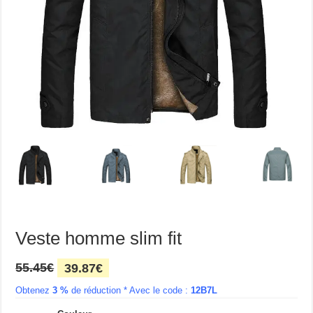
Veste homme slim fit
Le
Le
55.45
€
39.87
€
prix
prix
Obtenez
3 %
initial
de réduction * Avec le code :
actuel
12B7L
était :
est :