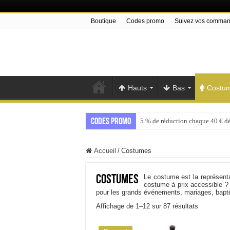
Boutique
Codes promo
Suivez vos comma
Hauts
Bas
Costu
Codes promo
5 % de réduction chaque 40 € d
Accueil
/
Costumes
Costumes
Le costume est la représenta
costume à prix accessible ?
pour les grands événements, mariages, bapt
Trié
Affichage de 1–12 sur 87 résultats
par
popularité