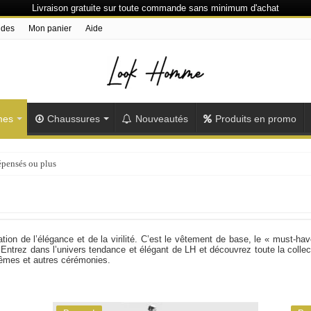
Livraison gratuite sur toute commande sans minimum d'achat
ndes
Mon panier
Aide
mes
Chaussures
Nouveautés
Produits en promo
épensés ou plus
tion de l’élégance et de la virilité. C’est le vêtement de base, le « must-h
 Entrez dans l’univers tendance et élégant de LH et découvrez toute la col
êmes et autres cérémonies.