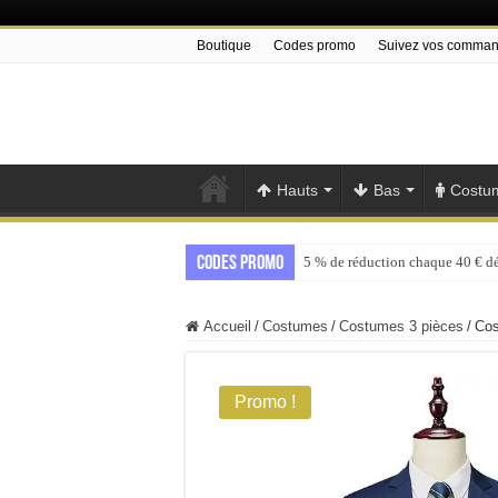
Boutique
Codes promo
Suivez vos comma
Hauts
Bas
Costu
Codes promo
5 % de réduction chaque 40 € d
Accueil
/
Costumes
/
Costumes 3 pièces
/
Cos
Promo !