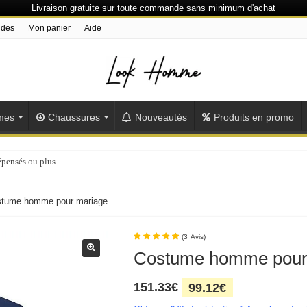
Livraison gratuite sur toute commande sans minimum d'achat
ndes
Mon panier
Aide
mes
Chaussures
Nouveautés
Produits en promo
épensés ou plus
tume homme pour mariage
(
3
Avis
)
Costume homme pour
Le
Le
151.33
€
99.12
€
prix
prix