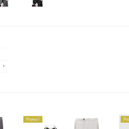
Promo !
Pr