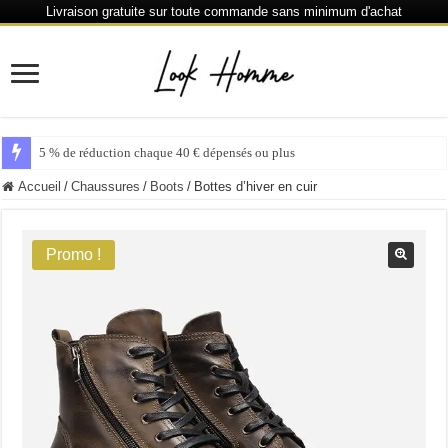
Livraison gratuite sur toute commande sans minimum d'achat
5 % de réduction chaque 40 € dépensés ou plus
Accueil
/
Chaussures
/
Boots
/
Bottes d’hiver en cuir
Promo !