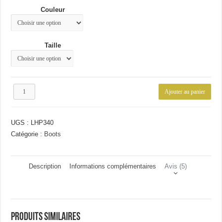
était :
est :
Couleur
89.98€.
75.87€.
Taille
quantité
Ajouter au panier
de
Bottes
d'hiver
UGS :
LHP340
en
cuir
Catégorie :
Boots
Description
Informations complémentaires
Avis (5)
Produits similaires