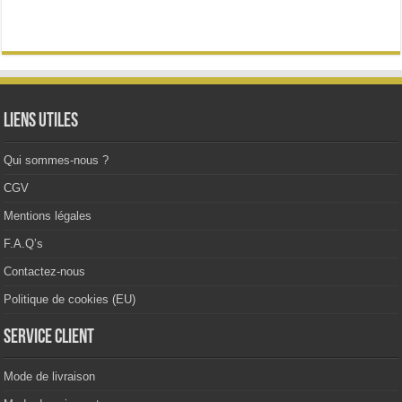
variations.
Les
options
peuvent
être
choisies
sur
la
Liens utiles
page
du
produit
Qui sommes-nous ?
CGV
Mentions légales
F.A.Q’s
Contactez-nous
Politique de cookies (EU)
Service client
Mode de livraison