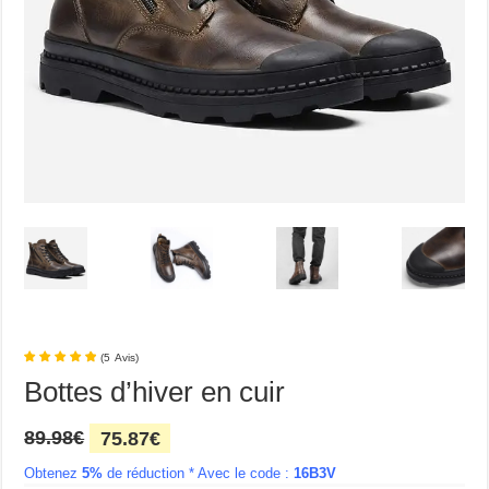
(
5
Avis
)
Bottes d’hiver en cuir
Le
Le
89.98
€
75.87
€
prix
prix
Obtenez
5%
initial
de réduction * Avec le code :
actuel
16B3V