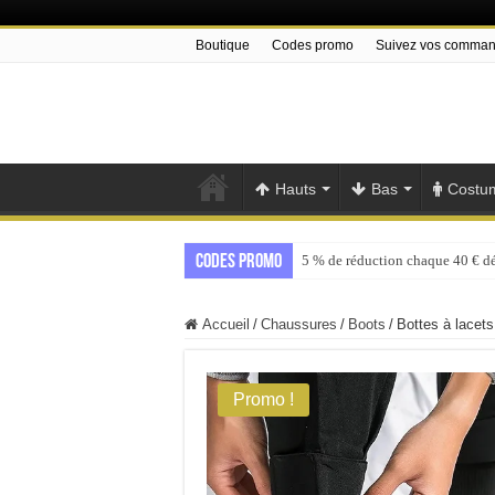
Boutique
Codes promo
Suivez vos comma
Hauts
Bas
Costu
Codes promo
5 % de réduction chaque 40 € d
Accueil
/
Chaussures
/
Boots
/
Bottes à lacets
Promo !