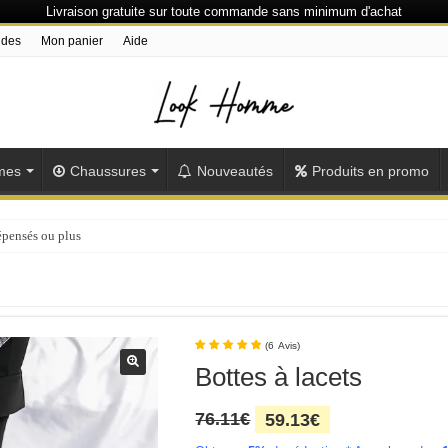
Livraison gratuite sur toute commande sans minimum d'achat
ndes
Mon panier
Aide
mes
Chaussures
Nouveautés
Produits en promo
épensés ou plus
(
6
Avis
)
Bottes à lacets
Le
Le
76.11
€
59.13
€
prix
prix