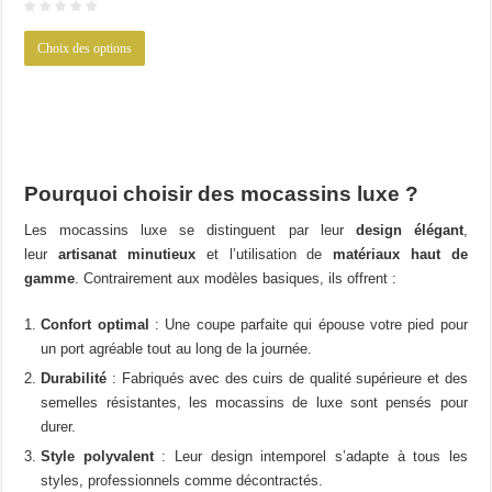
initial
actuel
Ce
était :
est :
Choix des options
produit
69.56€.
49.89€.
a
plusieurs
variations.
Les
options
Pourquoi choisir des mocassins luxe ?
peuvent
Les mocassins luxe se distinguent par leur
design élégant
,
être
leur
artisanat minutieux
et l’utilisation de
matériaux haut de
choisies
gamme
. Contrairement aux modèles basiques, ils offrent :
sur
la
Confort optimal
: Une coupe parfaite qui épouse votre pied pour
page
un port agréable tout au long de la journée.
du
Durabilité
: Fabriqués avec des cuirs de qualité supérieure et des
produit
semelles résistantes, les mocassins de luxe sont pensés pour
durer.
Style polyvalent
: Leur design intemporel s’adapte à tous les
styles, professionnels comme décontractés.