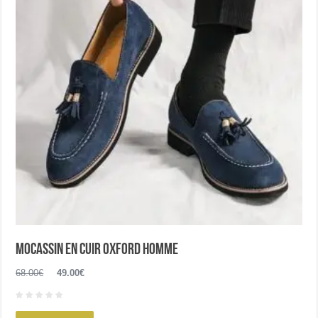
être
choisies
sur
la
page
du
produit
Mocassin en cuir Oxford homme
Le
Le
68.00
€
49.00
€
prix
prix
initial
actuel
Ce