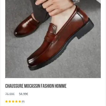
Chaussure mocassin fashion homme
Le
Le
76.99
€
54.99
€
prix
prix
(
6
)
initial
actuel