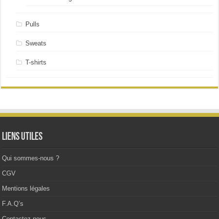
Pulls
Sweats
T-shirts
Liens utiles
Qui sommes-nous ?
CGV
Mentions légales
F.A.Q’s
Contactez-nous