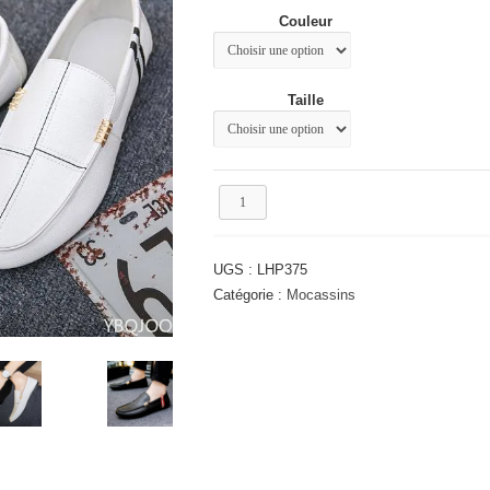
était :
est :
Couleur
68.99€.
49.99€.
Taille
quantité
de
Mocassin
mode
UGS :
LHP375
homme
Catégorie :
Mocassins