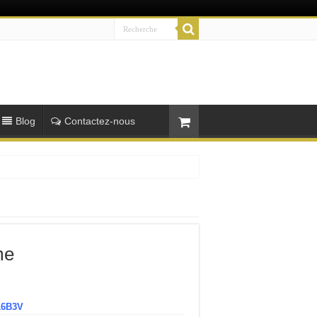
Blog
Contactez-nous
me
16B3V