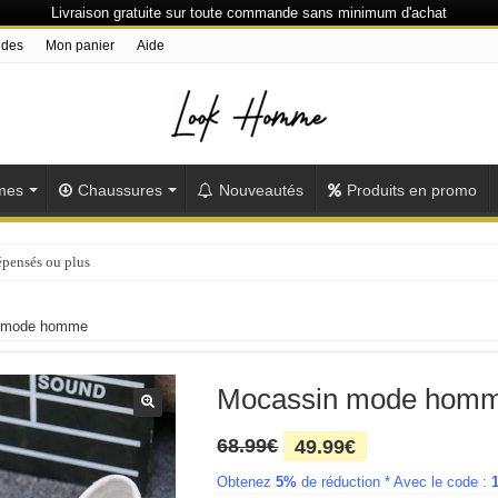
Livraison gratuite sur toute commande sans minimum d'achat
ndes
Mon panier
Aide
mes
Chaussures
Nouveautés
Produits en promo
épensés ou plus
 mode homme
Mocassin mode hom
Le
Le
68.99
€
49.99
€
prix
prix
Obtenez
5%
initial
de réduction * Avec le code :
actuel