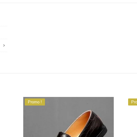
Promo !
Pr