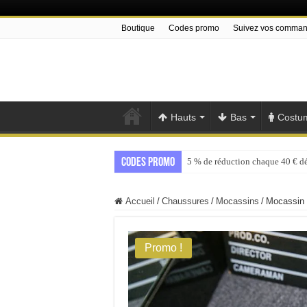
Boutique
Codes promo
Suivez vos comma
Hauts
Bas
Costu
Codes promo
5 % de réduction chaque 40 € d
Accueil
/
Chaussures
/
Mocassins
/
Mocassin
Promo !