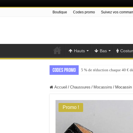
Boutique
Codes promo
Suivez vos comma
Hauts
Bas
Costu
Codes promo
5 % de réduction chaque 40 € d
Accueil
/
Chaussures
/
Mocassins
/
Mocassin
Promo !