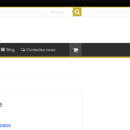
Blog
Contactez-nous
e
16B3V