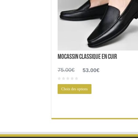
Mocassin classique en Cuir
Le
Le
75.00
€
53.00
€
prix
prix
initial
actuel
Ce
était :
est :
Choix des options
produit
75.00€.
53.00€.
a
plusieurs
variations.
Les
options
peuvent
être
choisies
sur
la