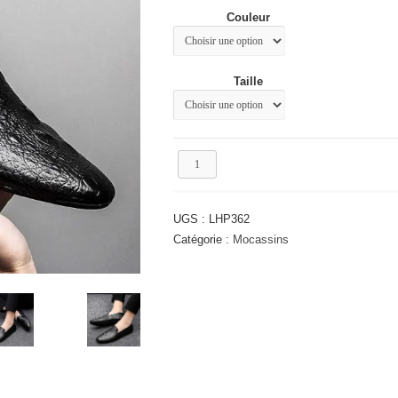
était :
est :
Couleur
57.11€.
46.67€.
Taille
quantité
de
Mocassin
pour
UGS :
LHP362
homme
Catégorie :
Mocassins