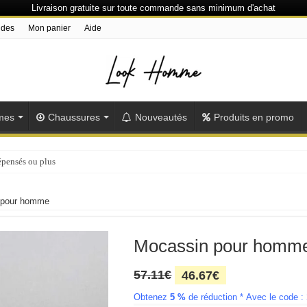
Livraison gratuite sur toute commande sans minimum d'achat
ndes
Mon panier
Aide
mes
Chaussures
Nouveautés
Produits en promo
épensés ou plus
 pour homme
Mocassin pour homm
Le
Le
57.11
€
46.67
€
prix
prix
Obtenez
5 %
initial
de réduction * Avec le code :
actuel