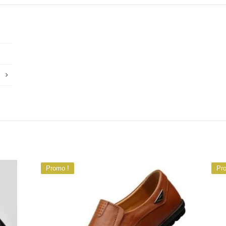
Promo !
Pr