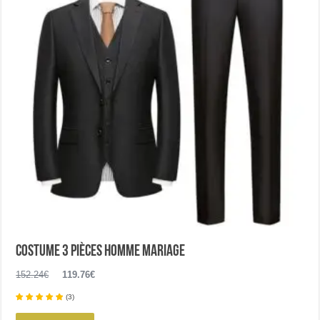
être
choisies
sur
la
page
du
produit
Costume 3 pièces homme mariage
Le
Le
152.24
€
119.76
€
prix
prix
(
3
)
initial
actuel
Ce