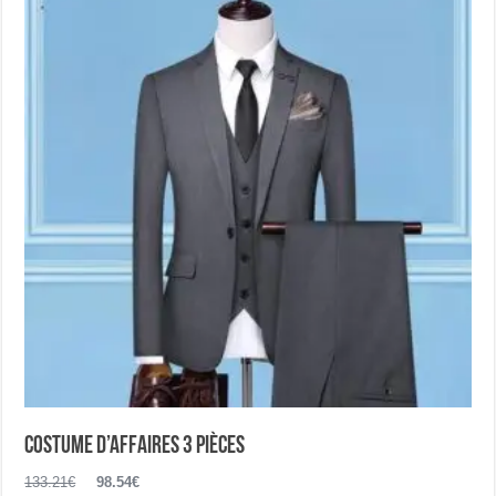
options
peuvent
être
choisies
sur
la
page
du
produit
Costume d’affaires 3 pièces
Le
Le
133.21
€
98.54
€