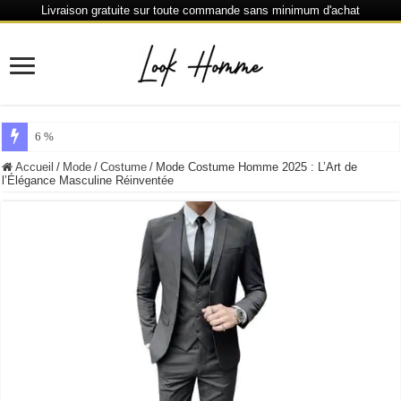
Livraison gratuite sur toute commande sans minimum d'achat
6 % de réduction chaque 80 € dépensés ou plus
Accueil
/
Mode
/
Costume
/
Mode Costume Homme 2025 : L’Art de
l’Élégance Masculine Réinventée