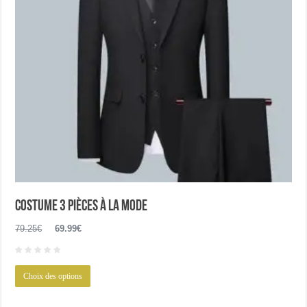
Costume 3 pièces à la mode
Le
Le
79.25
€
69.99
€
prix
prix
initial
actuel
Ce
était :
est :
Choix des options
produit
79.25€.
69.99€.
a