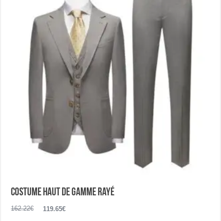
options
peuvent
être
choisies
sur
la
page
du
produit
Costume haut de gamme rayé
Le
Le
162.22
€
119.65
€
prix
prix