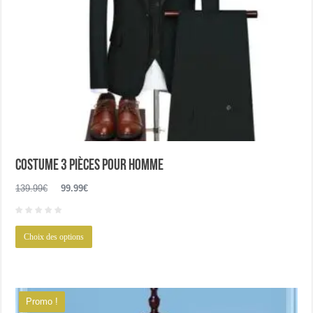
du
produit
Costume 3 pièces pour homme
Le
Le
139.99
€
99.99
€
prix
prix
initial
actuel
Ce
était :
est :
Choix des options
produit
139.99€.
99.99€.
a
plusieurs
variations.
Promo !
Les