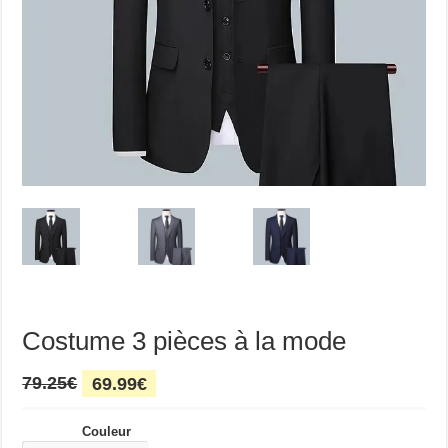
Costume 3 pièces à la mode
Le
Le
79.25
€
69.99
€
prix
prix
initial
actuel
Couleur
était :
est :