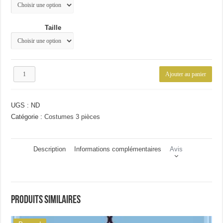
79.25€.
69.99€.
Taille
quantité
Ajouter au panier
de
Costume
3
UGS :
ND
pièces
à
Catégorie :
Costumes 3 pièces
la
mode
Description
Informations complémentaires
Avis
Produits similaires