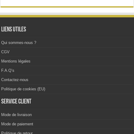
options
peuvent
être
choisies
sur
la
Liens utiles
page
du
produit
Qui sommes-nous ?
CGV
Mentions légales
F.A.Q’s
Contactez-nous
Politique de cookies (EU)
Service client
Mode de livraison
Mode de paiement
Politique de retour