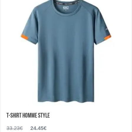
être
choisies
sur
la
page
du
produit
T-shirt homme style
Le
Le
33.23
€
24.45
€