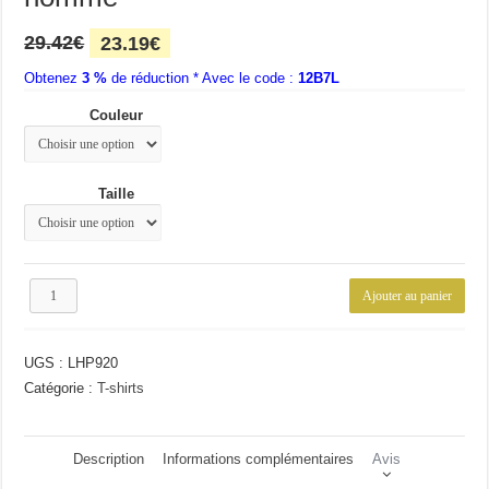
Le
Le
29.42
€
23.19
€
prix
prix
Obtenez
3 %
initial
de réduction * Avec le code :
actuel
12B7L
était :
est :
Couleur
29.42€.
23.19€.
Taille
quantité
Ajouter au panier
de
T-
shirt
UGS :
LHP920
décontracté
en
Catégorie :
T-shirts
coton
pour
homme
Description
Informations complémentaires
Avis