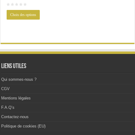
prix
prix
initial
actuel
Ce
était :
est :
Choix des options
produit
33.23€.
24.45€.
a
plusieurs
variations.
Les
options
peuvent
être
choisies
sur
la
Liens utiles
page
du
produit
Qui sommes-nous ?
CGV
Mentions légales
F.A.Q’s
Contactez-nous
Politique de cookies (EU)