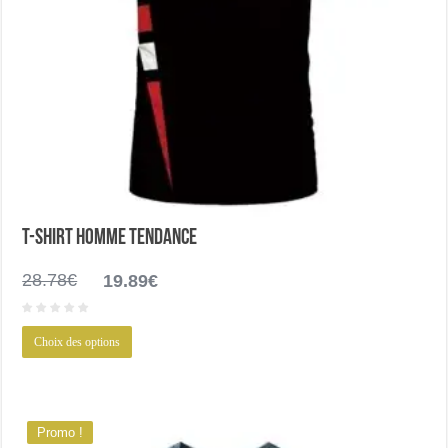
T-shirt homme tendance
Le
Le
28.78
€
19.89
€
prix
prix
initial
actuel
Ce
était :
est :
Choix des options
produit
28.78€.
19.89€.
a
plusieurs
variations.
Les
options
Promo !
peuvent