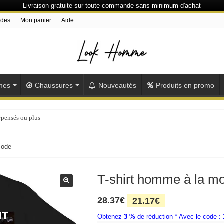
Livraison gratuite sur toute commande sans minimum d'achat
ndes
Mon panier
Aide
mes
Chaussures
Nouveautés
Produits en promo
épensés ou plus
mode
T-shirt homme à la m
Le
Le
28.37
€
21.17
€
prix
prix
Obtenez
3 %
initial
de réduction * Avec le code :
actuel