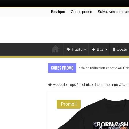
Boutique
Codes promo
Suivez vos comma
Hauts
Bas
Costu
Codes promo
5 % de réduction chaque 40 € d
Accueil
/
Tops
/
T-shirts
/
T-shirt homme à la 
Promo !