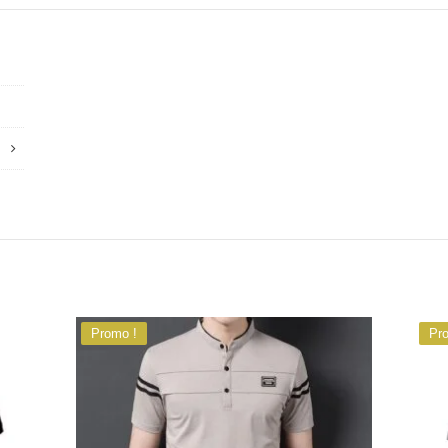
Promo !
Pr