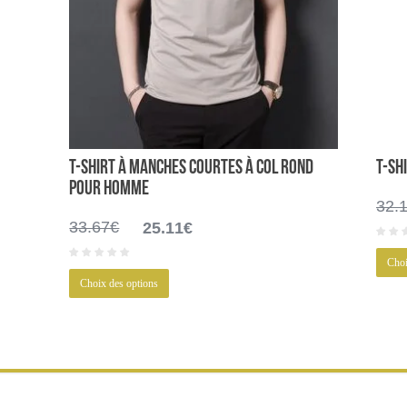
T-shirt à manches courtes à col rond
T-sh
pour homme
32.
Le
Le
33.67
€
25.11
€
prix
prix
initial
actuel
Choi
Ce
était :
est :
Choix des options
produit
33.67€.
25.11€.
a
plusieurs
variations.
Les
options
peuvent
être
choisies