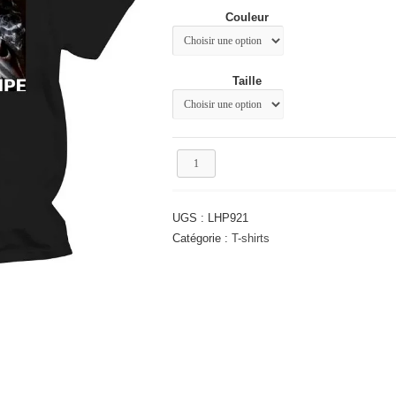
était :
est :
Couleur
28.37€.
21.17€.
Taille
quantité
de
T-
shirt
UGS :
LHP921
homme
à
Catégorie :
T-shirts
la
mode