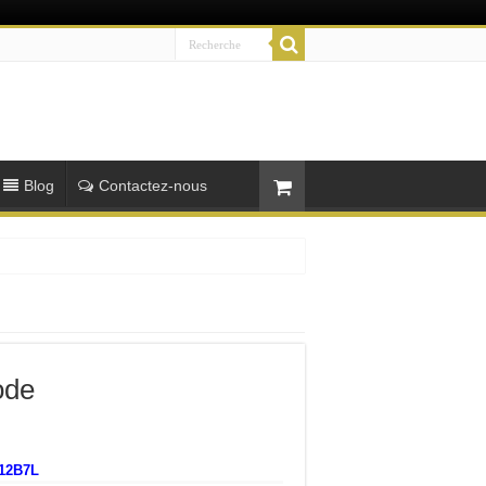
Blog
Contactez-nous
ode
12B7L