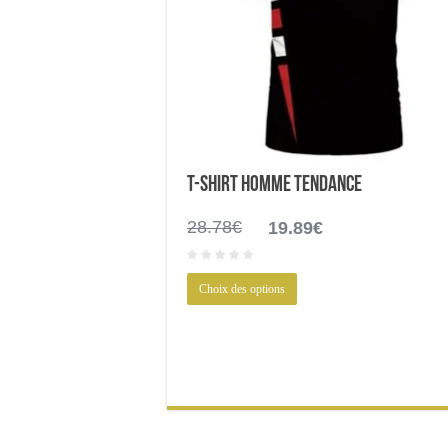
T-shirt homme tendance
Le
Le
28.78
€
19.89
€
prix
prix
initial
actuel
Ce
était :
est :
Choix des options
produit
28.78€.
19.89€.
a
plusieurs
variations.
Les
options
peuvent
être
choisies
sur
la