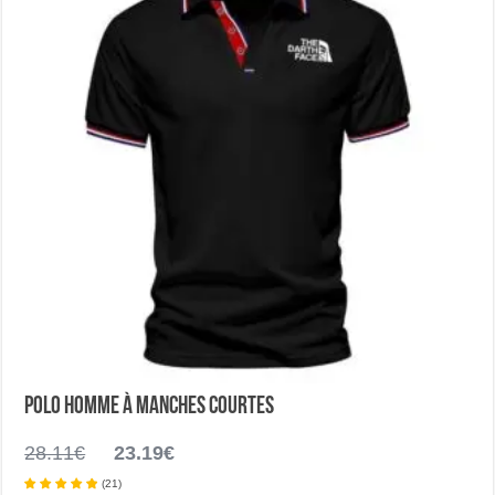
sur
la
page
du
produit
Polo homme à manches courtes
Le
Le
28.11
€
23.19
€
prix
prix
(
21
)