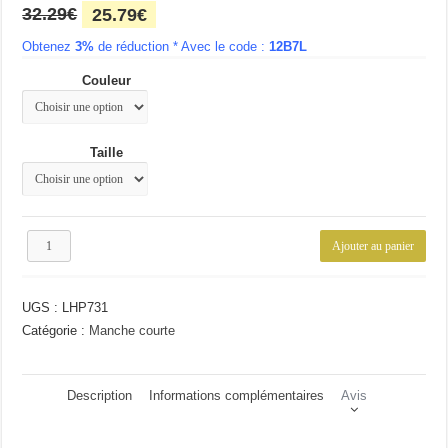
Le
Le
32.29
€
25.79
€
prix
prix
Obtenez
3%
initial
de réduction * Avec le code :
actuel
12B7L
était :
est :
Couleur
32.29€.
25.79€.
Taille
quantité
Ajouter au panier
de
Polo
à
UGS :
LHP731
la
mode
Catégorie :
Manche courte
homme
Description
Informations complémentaires
Avis