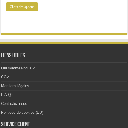
initial
actuel
Ce
était :
est :
Choix des options
produit
28.11€.
23.19€.
a
plusieurs
variations.
Les
options
peuvent
être
choisies
sur
la
Liens utiles
page
du
produit
Qui sommes-nous ?
CGV
Mentions légales
F.A.Q’s
Contactez-nous
Politique de cookies (EU)
Service client