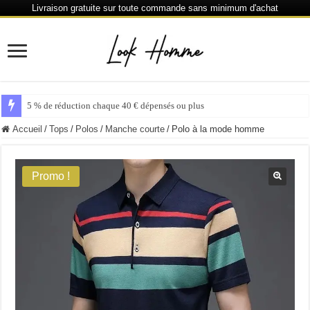
Livraison gratuite sur toute commande sans minimum d'achat
5 % de réduction chaque 40 € dépensés ou plus
Accueil
/
Tops
/
Polos
/
Manche courte
/
Polo à la mode homme
Promo !