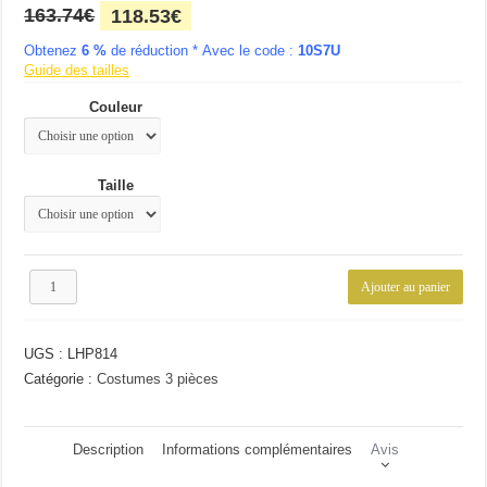
Le
Le
163.74
€
118.53
€
prix
prix
Obtenez
6 %
initial
de réduction * Avec le code :
actuel
10S7U
Guide des tailles
était :
est :
163.74€.
118.53€.
Couleur
Taille
quantité
Ajouter au panier
de
Costume
homme
UGS :
LHP814
à
la
Catégorie :
Costumes 3 pièces
mode
Description
Informations complémentaires
Avis