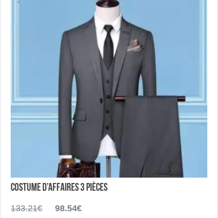
choisies
sur
la
page
du
produit
Costume d’affaires 3 pièces
Le
Le
133.21
€
98.54
€
prix
prix