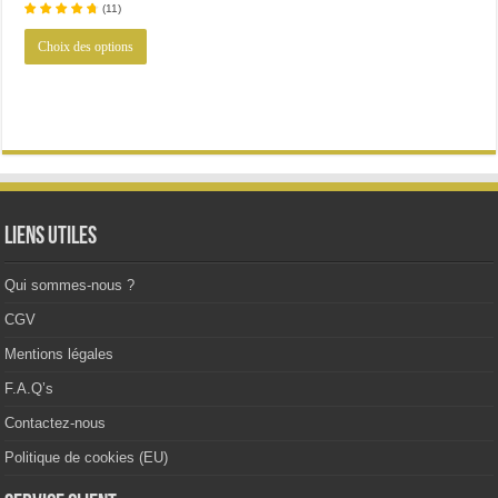
(
11
)
initial
actuel
Ce
était :
est :
Choix des options
produit
133.21€.
98.54€.
a
plusieurs
variations.
Les
options
peuvent
être
choisies
sur
la
Liens utiles
page
du
produit
Qui sommes-nous ?
CGV
Mentions légales
F.A.Q’s
Contactez-nous
Politique de cookies (EU)