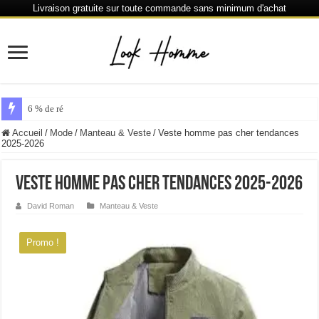
Livraison gratuite sur toute commande sans minimum d'achat
6 % de réduction chaque 80 € dépensés ou plus
Accueil
/
Mode
/
Manteau & Veste
/
Veste homme pas cher tendances
2025-2026
Veste homme pas cher tendances 2025-2026
David Roman
Manteau & Veste
Promo !