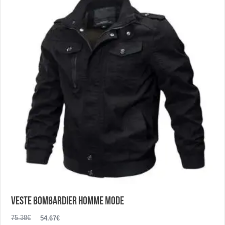
options
peuvent
être
choisies
sur
la
page
du
produit
Veste bombardier homme mode
Le
Le
75.38
€
54.67
€