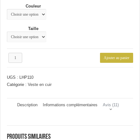
était :
est :
Couleur
63.45€.
44.76€.
Taille
quantité
Ajouter au panier
de
Veste
en
UGS :
LHP110
cuir
décontracté
Catégorie :
Veste en cuir
Description
Informations complémentaires
Avis (11)
Produits similaires