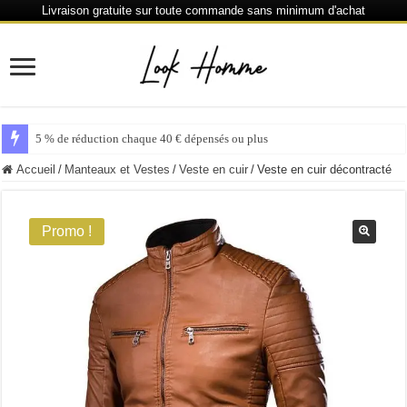
Livraison gratuite sur toute commande sans minimum d'achat
5 % de réduction chaque 40 € dépensés ou plus
Accueil
/
Manteaux et Vestes
/
Veste en cuir
/
Veste en cuir décontracté
Promo !