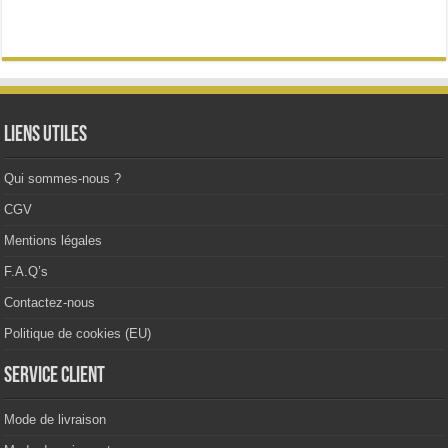
variations.
Les
options
peuvent
être
choisies
sur
la
Liens utiles
page
du
produit
Qui sommes-nous ?
CGV
Mentions légales
F.A.Q’s
Contactez-nous
Politique de cookies (EU)
Service client
Mode de livraison