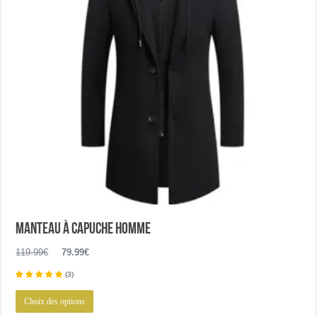
Manteau à capuche homme
Le
Le
119.99
€
79.99
€
prix
prix
(
3
)
initial
actuel
Ce
était :
est :
Choix des options
produit
119.99€.
79.99€.