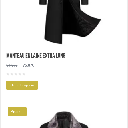
Manteau en laine extra long
Le
Le
94.87
€
75.87
€
prix
prix
initial
actuel
Ce
était :
est :
Choix des options
produit
94.87€.
75.87€.
a
plusieurs
variations.
Promo !
Les
options
peuvent