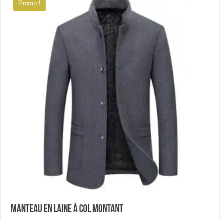
Promo !
Les
options
peuvent
être
choisies
sur
la
page
du
produit
Manteau en laine à col montant