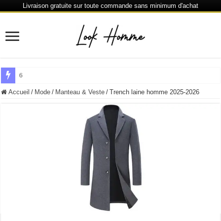
Livraison gratuite sur toute commande sans minimum d'achat
6 % de réduction chaque 80 € dépensés ou plus
Accueil
/
Mode
/
Manteau & Veste
/
Trench laine homme 2025-2026