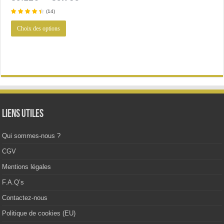
prix
prix
(
14
)
initial
actuel
Ce
était :
est :
Choix des options
produit
89.12€.
59.76€.
a
plusieurs
variations.
Les
options
peuvent
être
choisies
sur
la
Liens utiles
page
du
produit
Qui sommes-nous ?
CGV
Mentions légales
F.A.Q’s
Contactez-nous
Politique de cookies (EU)