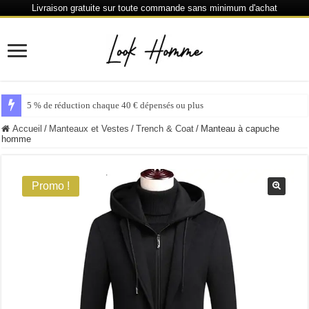
Livraison gratuite sur toute commande sans minimum d'achat
5 % de réduction chaque 40 € dépensés ou plus
Accueil
/
Manteaux et Vestes
/
Trench & Coat
/
Manteau à capuche
homme
Promo !