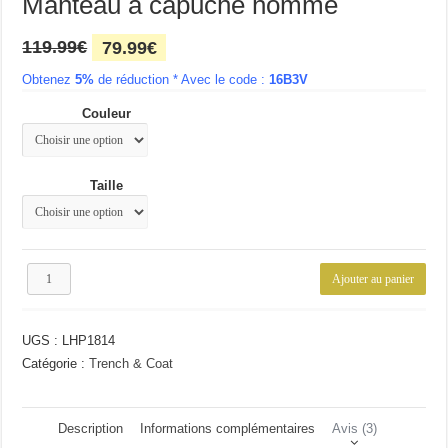
Manteau à capuche homme
Le
Le
119.99
€
79.99
€
prix
prix
Obtenez
5%
initial
de réduction *
actuel
Avec le code :
16B3V
était :
est :
Couleur
119.99€.
79.99€.
Taille
quantité
Ajouter au panier
de
Manteau
à
UGS :
LHP1814
capuche
homme
Catégorie :
Trench & Coat
Description
Informations complémentaires
Avis (3)