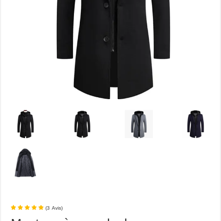
(
3
Avis
)