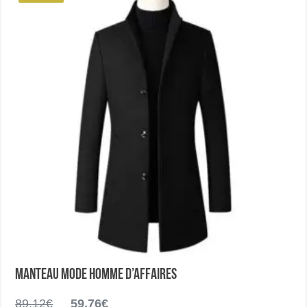
être
choisies
sur
la
page
du
produit
Manteau mode homme d’affaires
Le
Le
89.12
€
59.76
€