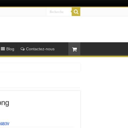
Blog
Contactez-nous
ong
16B3V