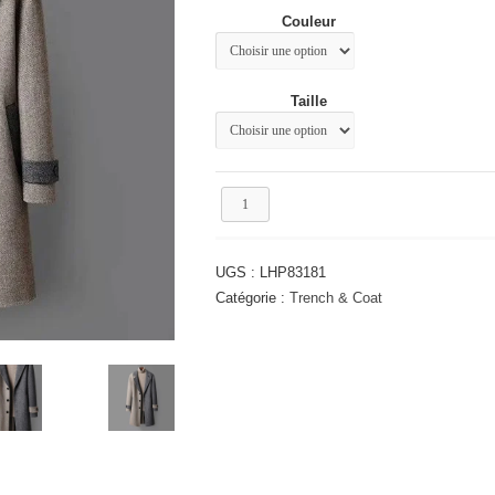
était :
est :
Couleur
79.89€.
59.74€.
Taille
quantité
de
Manteau
en
UGS :
LHP83181
laine
mi
Catégorie :
Trench & Coat
long