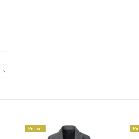
Promo !
Pr