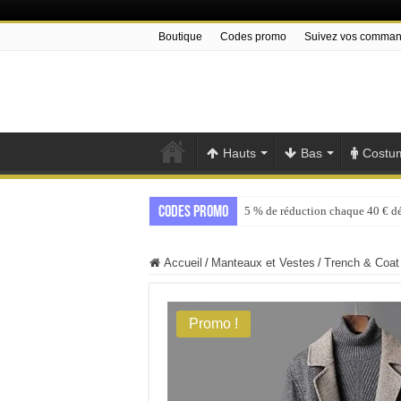
Boutique
Codes promo
Suivez vos comma
Hauts
Bas
Costu
Codes promo
5 % de réduction chaque 40 € d
Accueil
/
Manteaux et Vestes
/
Trench & Coat
Promo !