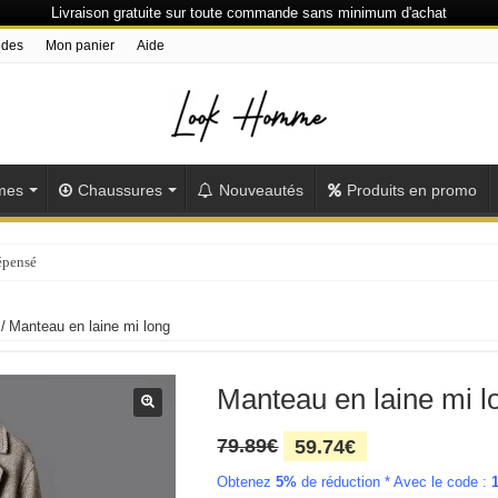
Livraison gratuite sur toute commande sans minimum d'achat
ndes
Mon panier
Aide
mes
Chaussures
Nouveautés
Produits en promo
épensés ou plus
/
Manteau en laine mi long
Manteau en laine mi l
Le
Le
79.89
€
59.74
€
prix
prix
Obtenez
5%
initial
de réduction * Avec le code :
actuel