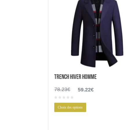
Trench hiver homme
Le
Le
78.23
€
59.22
€
prix
prix
initial
actuel
Ce
était :
est :
Choix des options
produit
78.23€.
59.22€.
a
plusieurs
variations.
Les