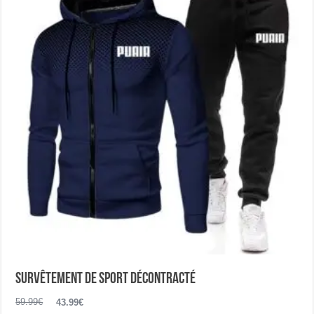
options
peuvent
être
choisies
sur
la
page
du
produit
Survêtement de sport décontracté
Le
Le
59.99
€
43.99
€