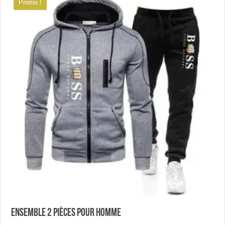
Promo !
Les
options
peuvent
être
choisies
sur
la
page
du
produit
Ensemble 2 pièces pour homme