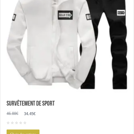
être
choisies
sur
la
page
du
produit
Survêtement de sport
Le
Le
46.88
€
34.45
€
prix
prix
initial
actuel
Ce
était :
est :