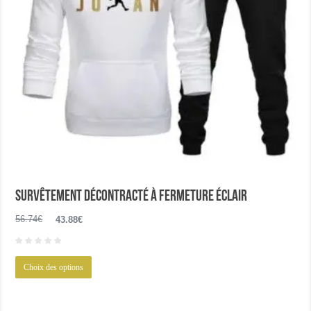
la
page
du
produit
Survêtement décontracté à fermeture éclair
Le
Le
56.74
€
43.88
€
prix
prix
initial
actuel
Ce
était :
est :
Choix des options
produit
56.74€.
43.88€.
a
plusieurs