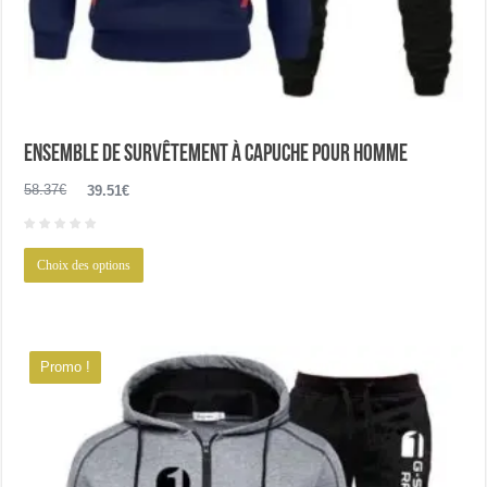
Ensemble de survêtement à capuche pour homme
Le
Le
58.37
€
39.51
€
prix
prix
initial
actuel
Ce
était :
est :
Choix des options
produit
58.37€.
39.51€.
a
plusieurs
variations.
Promo !
Les
options
peuvent
être
choisies