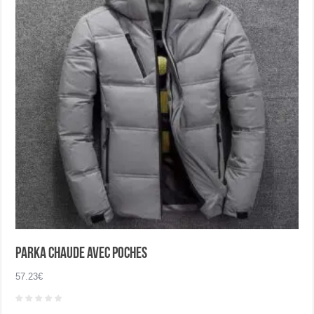
être
choisies
sur
la
page
du
produit
Parka chaude avec poches
57.23
€