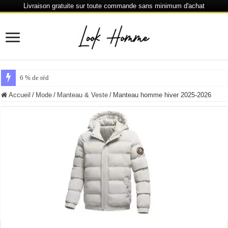
Livraison gratuite sur toute commande sans minimum d'achat
6 % de réduction chaque 80 € dépensés ou plus
Accueil
/
Mode
/
Manteau & Veste
/
Manteau homme hiver 2025-2026