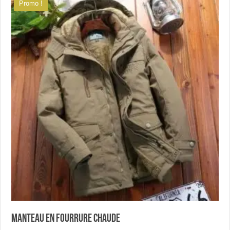
Promo !
Les
options
peuvent
être
choisies
sur
la
page
du
produit
Manteau en fourrure chaude