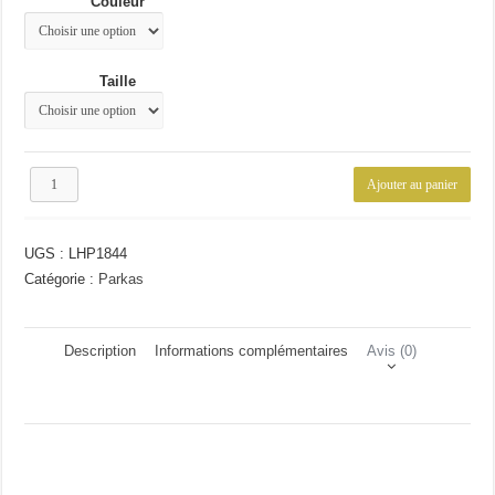
Couleur
63.34€.
47.34€.
Taille
quantité
Ajouter au panier
de
Veste
hiver
UGS :
LHP1844
à
capuche
Catégorie :
Parkas
Description
Informations complémentaires
Avis (0)