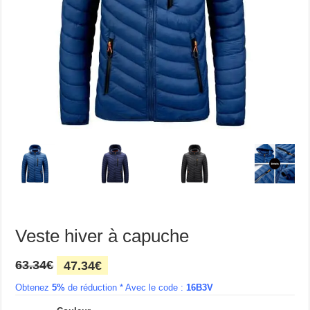
Veste hiver à capuche
Le
Le
63.34
€
47.34
€
prix
prix
Obtenez
5%
initial
de réduction *
actuel
Avec le code :
16B3V
était :
est :