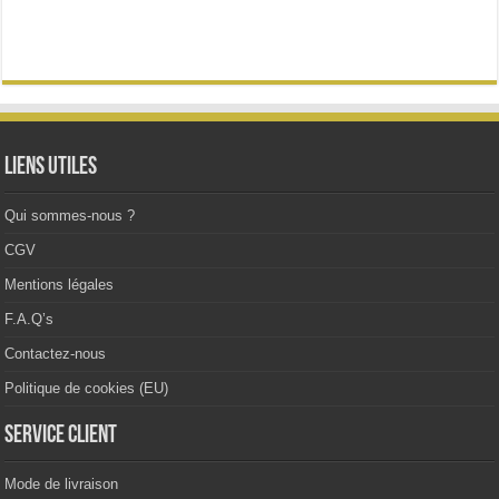
plusieurs
variations.
Les
options
peuvent
être
choisies
sur
la
Liens utiles
page
du
produit
Qui sommes-nous ?
CGV
Mentions légales
F.A.Q’s
Contactez-nous
Politique de cookies (EU)
Service client
Mode de livraison