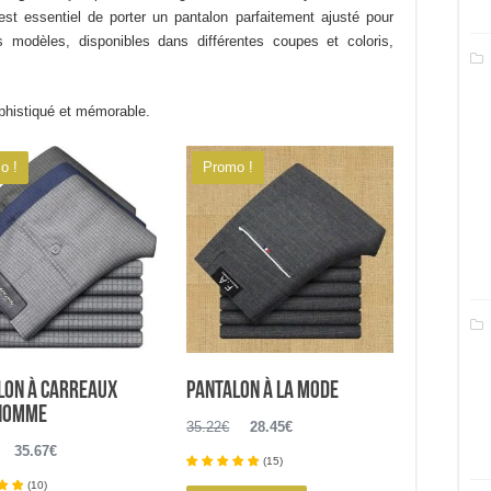
est essentiel de porter un pantalon parfaitement ajusté pour
s modèles, disponibles dans différentes coupes et coloris,
ophistiqué et mémorable.
o !
Promo !
lon à carreaux
Pantalon à la mode
homme
Le
Le
35.22
€
28.45
€
Le
Le
prix
prix
35.67
€
(
15
)
prix
prix
initial
actuel
(
10
)