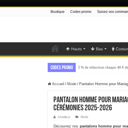
Boutique
Codes promo
Suivez vos comma
Hauts
Bas
Costu
Codes promo
5 % de réduction chaque 40 € d
Accueil
/
Mode
/
Pantalon Homme pour Mariage
Pantalon Homme pour Mariag
Cérémonies 2025-2026
khadija jr
Mode
Découvrez nos
pantalons homme pour ma