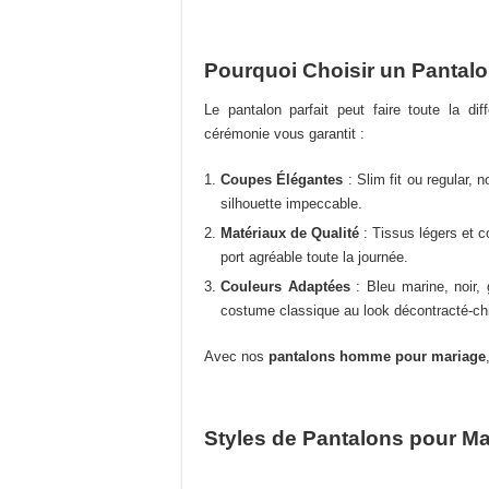
variations.
Les
options
Pourquoi Choisir un Pantal
peuvent
être
Le pantalon parfait peut faire toute la di
choisies
cérémonie vous garantit :
sur
la
Coupes Élégantes
: Slim fit ou regular, 
page
silhouette impeccable.
du
Matériaux de Qualité
: Tissus légers et 
produit
port agréable toute la journée.
Couleurs Adaptées
: Bleu marine, noir,
costume classique au look décontracté-ch
Avec nos
pantalons homme pour mariage
Styles de Pantalons pour M