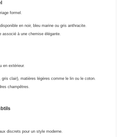
l
riage formel.
disponible en noir, bleu marine ou gris anthracite.
e associé à une chemise élégante.
 en extérieur.
 gris clair), matières légères comme le lin ou le coton.
dres champêtres.
btils
aux discrets pour un style moderne.