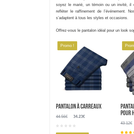
soyez le marié, un témoin ou un invité, il 
refléter le raffinement de l’événement. No
s’adaptent à tous les styles et occasions.
Offrez-vous le pantalon idéal pour un look s
Promo !
Prom
Pantalon à carreaux
Panta
pour 
Le
Le
44.56
€
34.23
€
prix
prix
43.12
€
initial
actuel