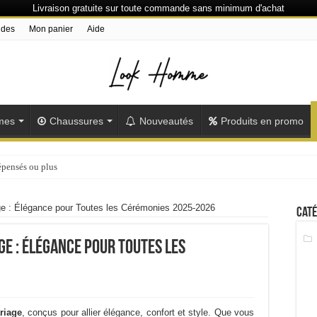
Livraison gratuite sur toute commande sans minimum d'achat
ndes
Mon panier
Aide
mes
Chaussures
Nouveautés
Produits en promo
épensés ou plus
 : Élégance pour Toutes les Cérémonies 2025-2026
Caté
e : Élégance pour Toutes les
riage
, conçus pour allier élégance, confort et style. Que vous