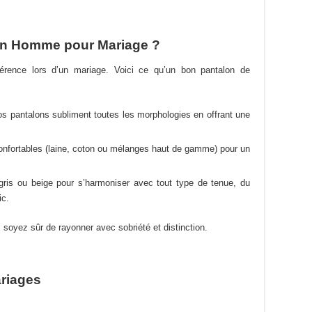
Les
options
peuvent
on Homme pour Mariage ?
être
choisies
fférence lors d’un mariage. Voici ce qu’un bon pantalon de
sur
la
page
nos pantalons subliment toutes les morphologies en offrant une
du
produit
confortables (laine, coton ou mélanges haut de gamme) pour un
 gris ou beige pour s’harmoniser avec tout type de tenue, du
ic.
, soyez sûr de rayonner avec sobriété et distinction.
ariages