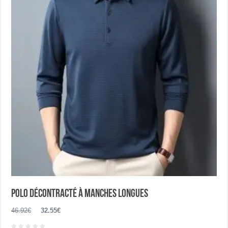
peuvent
être
choisies
sur
la
page
du
produit
Polo décontracté à manches longues
Le
Le
46.92
€
32.55
€
prix
prix