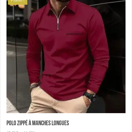
Promo !
Les
options
peuvent
être
choisies
sur
la
page
du
produit
Polo zippé à manches longues