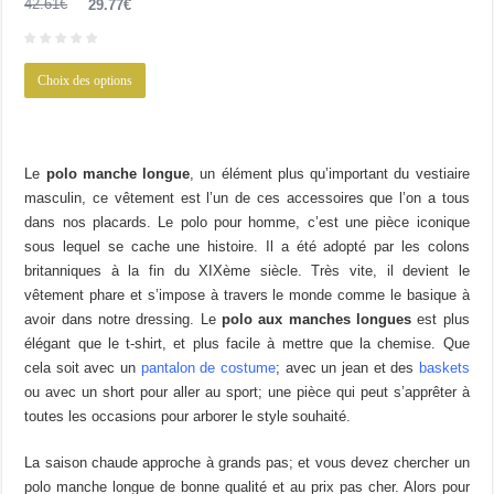
Le
Le
42.61
€
29.77
€
prix
prix
initial
actuel
Ce
était :
est :
Choix des options
produit
42.61€.
29.77€.
a
plusieurs
variations.
Le
polo manche longue
, un élément plus qu’important du vestiaire
Les
masculin, ce vêtement est l’un de ces accessoires que l’on a tous
options
dans nos placards. Le polo pour homme, c’est une pièce iconique
peuvent
sous lequel se cache une histoire. Il a été adopté par les colons
être
britanniques à la fin du XIXème siècle. Très vite, il devient le
choisies
vêtement phare et s’impose à travers le monde comme le basique à
sur
avoir dans notre dressing. Le
polo aux manches longues
est plus
la
élégant que le t-shirt, et plus facile à mettre que la chemise. Que
page
cela soit avec un
pantalon de costume
; avec un jean et des
baskets
du
ou avec un short pour aller au sport; une pièce qui peut s’apprêter à
produit
toutes les occasions pour arborer le style souhaité.
La saison chaude approche à grands pas; et vous devez chercher un
polo manche longue de bonne qualité et au prix pas cher. Alors pour