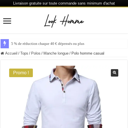
Livraison gratuite sur toute commande sans minimum d'achat
5 % de réduction chaque 40 € dépensés ou plus
Accueil
/
Tops
/
Polos
/
Manche longue
/
Polo homme casual
Promo !