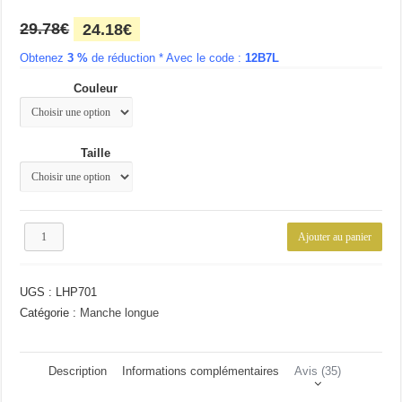
Le
Le
29.78
€
24.18
€
prix
prix
Obtenez
3 %
initial
de réduction * Avec le code :
actuel
12B7L
était :
est :
Couleur
29.78€.
24.18€.
Taille
quantité
Ajouter au panier
de
Polo
homme
UGS :
LHP701
casual
Catégorie :
Manche longue
Description
Informations complémentaires
Avis (35)