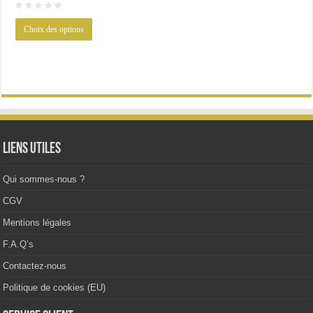
initial
actuel
Ce
était :
est :
Choix des options
produit
42.61€.
29.99€.
a
plusieurs
variations.
Les
options
peuvent
être
choisies
sur
la
Liens utiles
page
du
produit
Qui sommes-nous ?
CGV
Mentions légales
F.A.Q’s
Contactez-nous
Politique de cookies (EU)