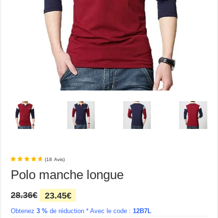
(
18
Avis
)
Polo manche longue
Le
Le
28.36
€
23.45
€
prix
prix
Obtenez
3 %
initial
de réduction * Avec le code :
actuel
12B7L