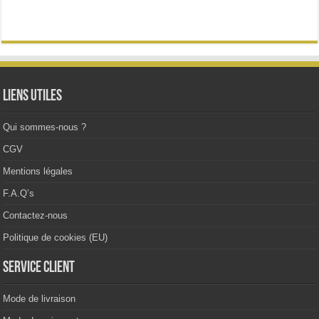
variations.
Les
options
peuvent
être
choisies
sur
la
Liens utiles
page
du
produit
Qui sommes-nous ?
CGV
Mentions légales
F.A.Q’s
Contactez-nous
Politique de cookies (EU)
Service client
Mode de livraison