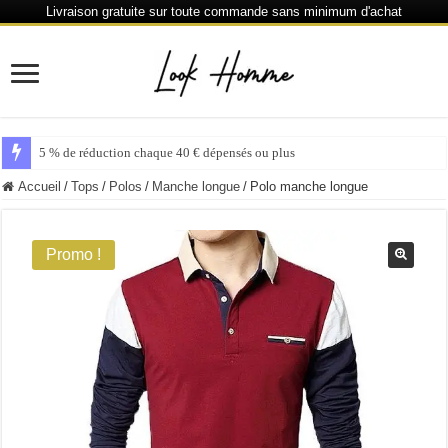
Livraison gratuite sur toute commande sans minimum d'achat
5 % de réduction chaque 40 € dépensés ou plus
Accueil
/
Tops
/
Polos
/
Manche longue
/
Polo manche longue
Promo !