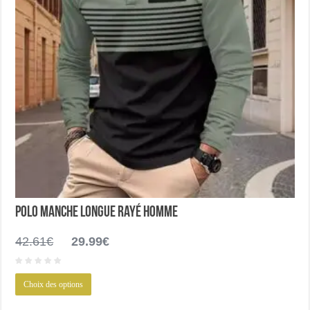
produit
Polo manche longue rayé homme
Le
Le
42.61
€
29.99
€
prix
prix
initial
actuel
Ce
était :
est :
Choix des options
produit
42.61€.
29.99€.
a
plusieurs