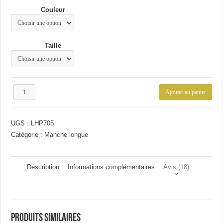
était :
est :
Couleur
28.36€.
23.45€.
Taille
quantité
Ajouter au panier
de
Polo
manche
UGS :
LHP705
longue
Catégorie :
Manche longue
Description
Informations complémentaires
Avis (18)
Produits similaires