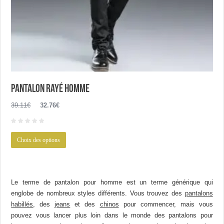
Pantalon rayé homme
Le
Le
39.11
€
32.76
€
prix
prix
initial
actuel
Ce
était :
est :
Choix des options
produit
39.11€.
32.76€.
a
plusieurs
variations.
Le terme de pantalon pour homme est un terme générique qui
Les
englobe de nombreux styles différents. Vous trouvez des
pantalons
options
habillés
, des
jeans
et des
chinos
pour commencer, mais vous
peuvent
pouvez vous lancer plus loin dans le monde des pantalons pour