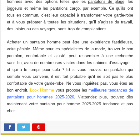
être
hommes avec des options telles que les
pantalons de plage
, les
choisies
joggeurs
et même les
pantalons cargo
, par exemple. Ce qu’ils ont
sur
tous en commun, c’est leur capacité à transformer votre garde-robe
la
et à vous préparer à toutes les situations, qu’il s’agisse du travail,
page
des loisirs ou des voyages, sans trop de complications.
du
produit
Acheter un pantalon homme peut être une expérience fastidieuse,
voire pénible. Même pour les spécialistes de la mode, trouver le bon
pantalon, confortable et ajusté, peut ressembler à une recherche
sans fin, avec de nombreuses visites dans les cabines d’essayage –
et qui a le temps pour cela ? Et si vous trouvez un pantalon qui
semble vous convenir, il est fort probable qu’il ne soit pas le plus
confortable de votre garde-robe. Ne vous inquiétez pas, vous êtes au
bon endroit.
Look Homme
vous propose les
meilleures tendances de
pantalons pour hommes 2025-2026
. N’attendez plus, trouvez dès
maintenant votre pantalon pour homme 2025-2026 tendance et pas
cher.