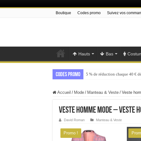
Boutique
Codes promo
Suivez vos comma
Hauts
Bas
Costu
Codes promo
5 % de réduction chaque 40 € d
Accueil
/
Mode
/
Manteau & Veste
/
Veste hom
Veste homme mode – Veste 
David Roman
Manteau & Veste
Promo !
Prom