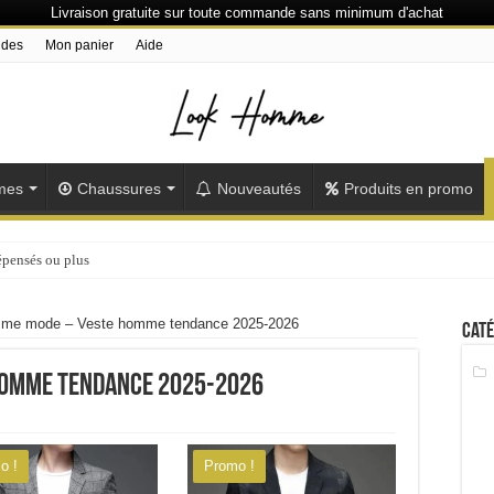
Livraison gratuite sur toute commande sans minimum d'achat
ndes
Mon panier
Aide
mes
Chaussures
Nouveautés
Produits en promo
épensés ou plus
me mode – Veste homme tendance 2025-2026
Caté
homme tendance 2025-2026
o !
Promo !