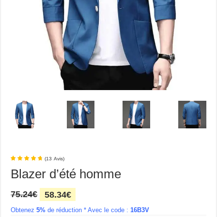
(
13
Avis
)
Blazer d’été homme
Le
Le
75.24
€
58.34
€
prix
prix
Obtenez
5%
initial
de réduction *
actuel
Avec le code :
16B3V