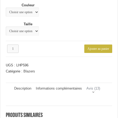
était :
est :
Couleur
75.24€.
58.34€.
Taille
quantité
Ajouter au panier
de
Blazer
d'été
UGS :
LHP596
homme
Catégorie :
Blazers
Description
Informations complémentaires
Avis (13)
Produits similaires