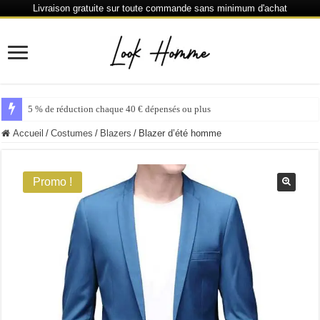
Livraison gratuite sur toute commande sans minimum d'achat
5 % de réduction chaque 40 € dépensés ou plus
Accueil
/
Costumes
/
Blazers
/
Blazer d’été homme
Promo !