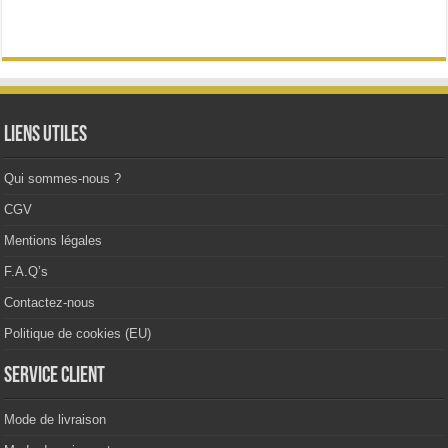
variations.
Les
options
peuvent
être
choisies
sur
la
Liens utiles
page
du
produit
Qui sommes-nous ?
CGV
Mentions légales
F.A.Q’s
Contactez-nous
Politique de cookies (EU)
Service client
Mode de livraison