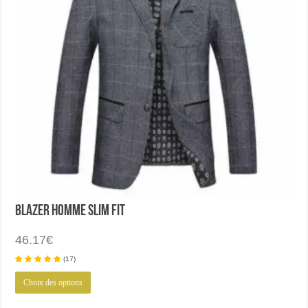
produit
Blazer homme slim fit
46.17
€
(
17
)
Ce
Choix des options
produit
a
plusieurs