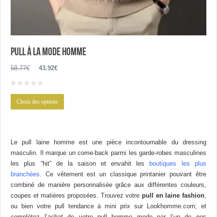
Pull à la mode homme
Le
Le
58.77
€
43.92
€
prix
prix
initial
actuel
Ce
était :
est :
Choix des options
produit
58.77€.
43.92€.
a
plusieurs
variations.
Le pull laine homme est une pièce incontournable du dressing
Les
masculin. Il marque un come-back parmi les garde-robes masculines
options
les plus “hit” de la saison et envahit les
boutiques les plus
peuvent
branchées
. Ce vêtement est un classique printanier pouvant être
être
combiné de manière personnalisée grâce aux différentes couleurs,
choisies
coupes et matières proposées. Trouvez votre
pull en laine fashion
,
sur
ou bien votre pull tendance à mini prix sur Lookhomme.com; et
la
complétez l’achat de votre pull homme mode par l’un de nos