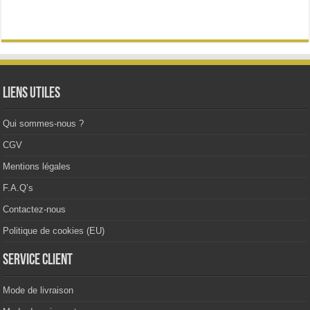
variations.
Les
options
peuvent
être
choisies
sur
la
Liens utiles
page
du
produit
Qui sommes-nous ?
CGV
Mentions légales
F.A.Q’s
Contactez-nous
Politique de cookies (EU)
Service client
Mode de livraison