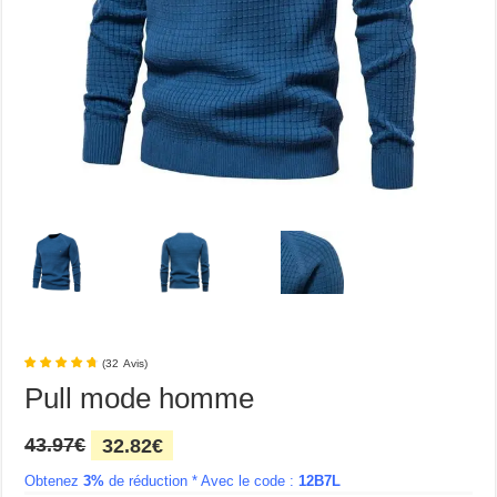
(
32
Avis
)
Pull mode homme
Le
Le
43.97
€
32.82
€
prix
prix
Obtenez
3%
initial
de réduction * Avec le code :
actuel
12B7L