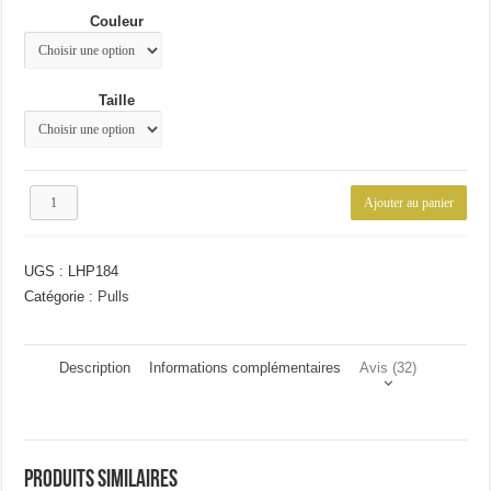
était :
est :
Couleur
43.97€.
32.82€.
Taille
quantité
Ajouter au panier
de
Pull
mode
UGS :
LHP184
homme
Catégorie :
Pulls
Description
Informations complémentaires
Avis (32)
Produits similaires