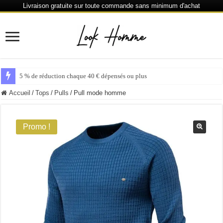
Livraison gratuite sur toute commande sans minimum d'achat
5 % de réduction chaque 40 € dépensés ou plus
Accueil
/
Tops
/
Pulls
/
Pull mode homme
Promo !