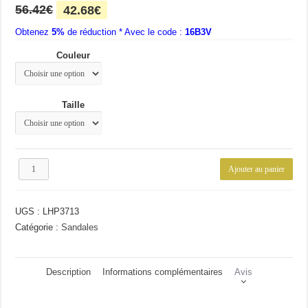
Le
Le
56.42
€
42.68
€
prix
prix
Obtenez
5%
initial
de réduction * Avec le code :
actuel
16B3V
était :
est :
Couleur
56.42€.
42.68€.
Taille
quantité
Ajouter au panier
de
Sandales
en
UGS :
LHP3713
cuir
style
Catégorie :
Sandales
Description
Informations complémentaires
Avis