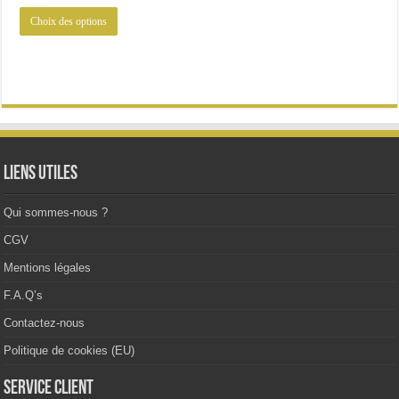
Ce
Choix des options
produit
a
plusieurs
variations.
Les
options
peuvent
être
choisies
sur
la
Liens utiles
page
du
produit
Qui sommes-nous ?
CGV
Mentions légales
F.A.Q’s
Contactez-nous
Politique de cookies (EU)
Service client