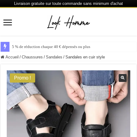
Livraison gratuite sur toute commande sans minimum d'achat
5 % de réduction chaque 40 € dépensés ou plus
Accueil
/
Chaussures
/
Sandales
/
Sandales en cuir style
Promo !