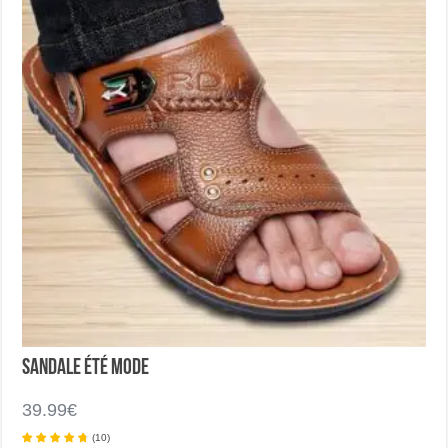
sur
la
page
du
produit
Sandale été mode
39.99
€
(
10
)