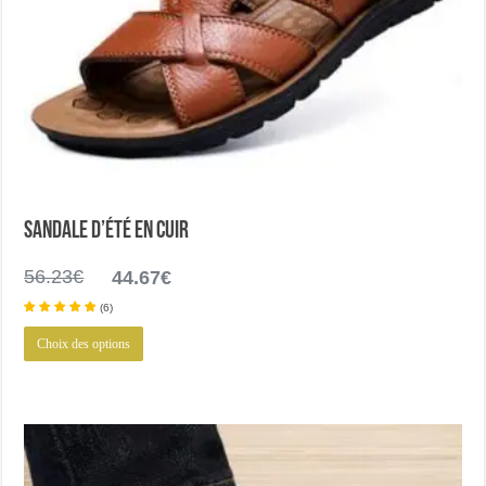
Sandale d’été en cuir
Le
Le
56.23
€
44.67
€
prix
prix
(
6
)
initial
actuel
Ce
était :
est :
Choix des options
produit
56.23€.
44.67€.
a
plusieurs
variations.
Les
options
peuvent
être
choisies