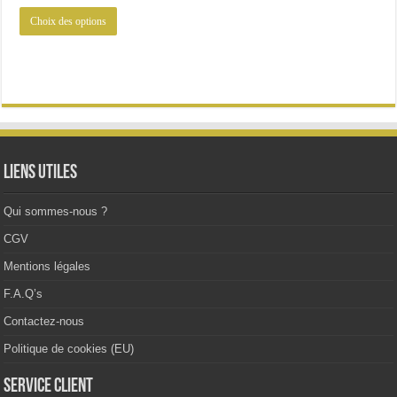
initial
actuel
Ce
était :
est :
Choix des options
produit
58.99€.
43.99€.
a
plusieurs
variations.
Les
options
peuvent
être
choisies
sur
la
Liens utiles
page
du
produit
Qui sommes-nous ?
CGV
Mentions légales
F.A.Q’s
Contactez-nous
Politique de cookies (EU)
Service client