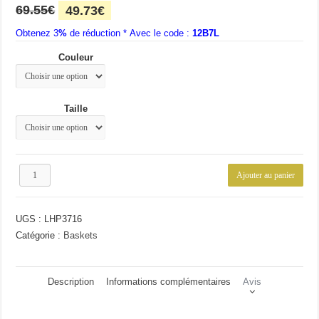
Le
Le
69.55
€
49.73
€
prix
prix
Obtenez 3
initial
%
de réduction * Avec le code :
actuel
12B7L
était :
est :
Couleur
69.55€.
49.73€.
Taille
quantité
Ajouter au panier
de
Basket
homme
UGS :
LHP3716
tendance
Catégorie :
Baskets
Description
Informations complémentaires
Avis