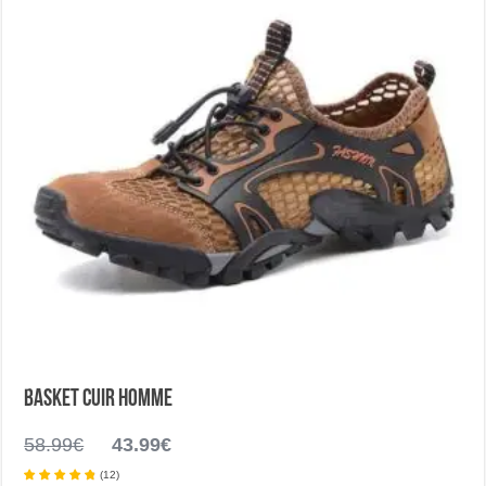
sur
la
page
du
produit
Basket cuir homme
Le
Le
58.99
€
43.99
€
prix
prix
(
12
)