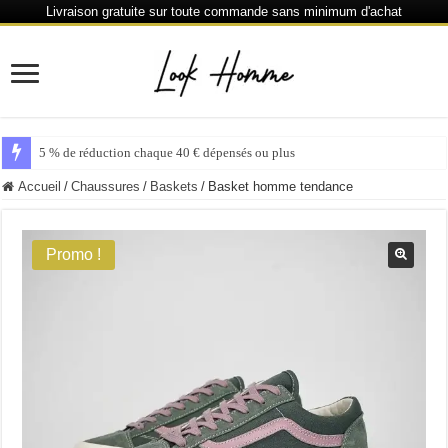
Livraison gratuite sur toute commande sans minimum d'achat
5 % de réduction chaque 40 € dépensés ou plus
Accueil
/
Chaussures
/
Baskets
/
Basket homme tendance
Promo !