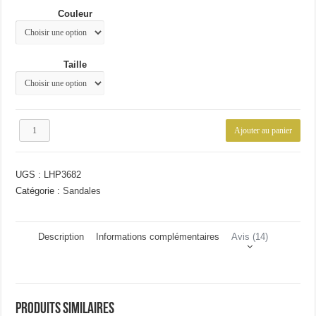
était :
est :
Couleur
54.17€.
43.99€.
Taille
quantité
Ajouter au panier
de
Sandale
décontractée
UGS :
LHP3682
homme
Catégorie :
Sandales
Description
Informations complémentaires
Avis (14)
Produits similaires