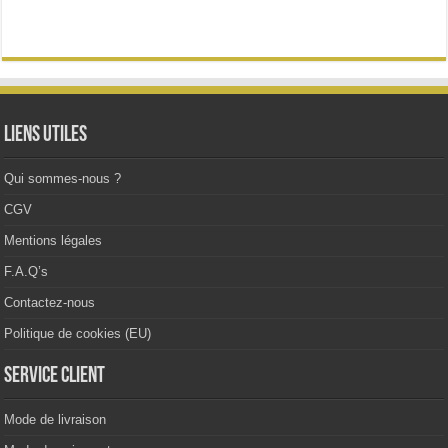
variations.
Les
options
peuvent
être
choisies
sur
la
Liens utiles
page
du
produit
Qui sommes-nous ?
CGV
Mentions légales
F.A.Q’s
Contactez-nous
Politique de cookies (EU)
Service client
Mode de livraison