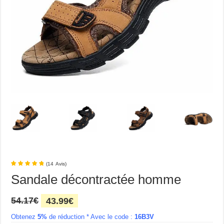
(
14
Avis
)
Sandale décontractée homme
Le
Le
54.17
€
43.99
€
prix
prix
Obtenez
5%
initial
de réduction * Avec le code :
actuel
16B3V