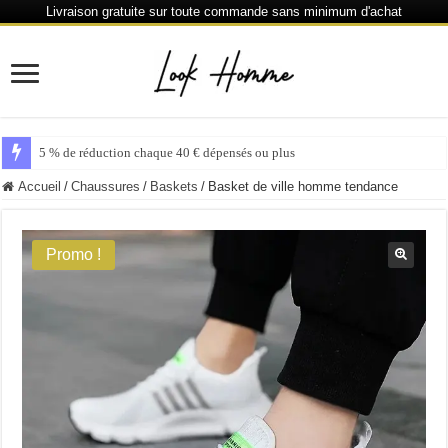
Livraison gratuite sur toute commande sans minimum d'achat
5 % de réduction chaque 40 € dépensés ou plus
Accueil
/
Chaussures
/
Baskets
/
Basket de ville homme tendance
Promo !