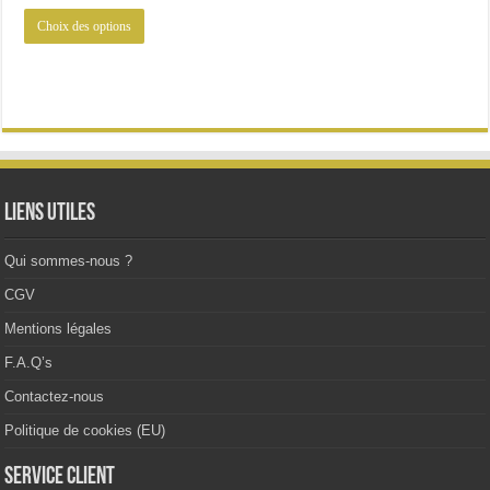
initial
actuel
Ce
était :
est :
Choix des options
produit
58.23€.
43.99€.
a
plusieurs
variations.
Les
options
peuvent
être
choisies
sur
la
Liens utiles
page
du
produit
Qui sommes-nous ?
CGV
Mentions légales
F.A.Q’s
Contactez-nous
Politique de cookies (EU)
Service client