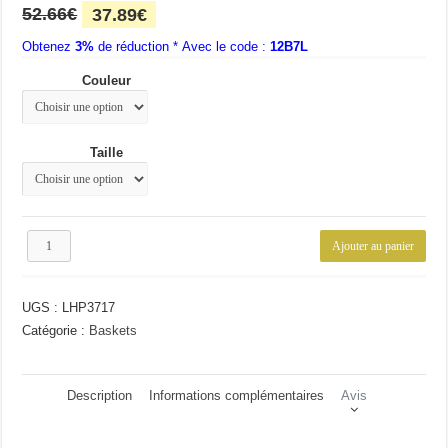
Le
Le
52.66
€
37.89
€
prix
prix
Obtenez
3%
initial
de réduction * Avec le code :
actuel
12B7L
était :
est :
Couleur
52.66€.
37.89€.
Taille
quantité
Ajouter au panier
de
Basket
de
UGS :
LHP3717
ville
homme
Catégorie :
Baskets
tendance
Description
Informations complémentaires
Avis