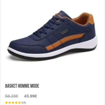
sur
la
page
du
produit
Basket homme mode
Le
Le
58.23
€
43.99
€
prix
prix
(
18
)