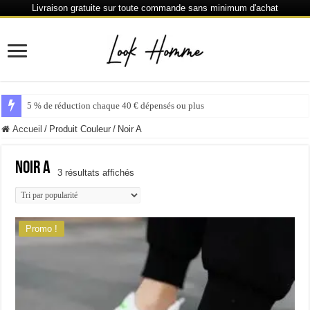
Livraison gratuite sur toute commande sans minimum d'achat
5 % de réduction chaque 40 € dépensés ou plus
Accueil
/
Produit Couleur
/
Noir A
Noir A
Trié
3 résultats affichés
par
popularité
Promo !