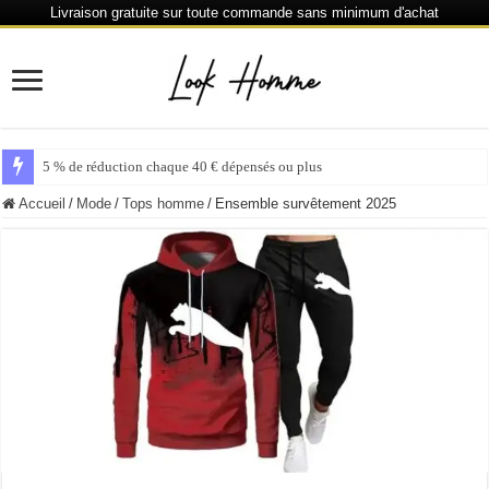
Livraison gratuite sur toute commande sans minimum d'achat
5 % de réduction chaque 40 € dépensés ou plus
Accueil
/
Mode
/
Tops homme
/
Ensemble survêtement 2025