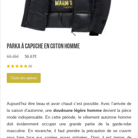
Parka à capuche en coton homme
Le
Le
69.35
€
56.67
€
prix
prix
(
3
)
initial
actuel
Ce
était :
est :
Choix des options
produit
69.35€.
56.67€.
a
plusieurs
variations.
Aujourd’hui être beau et avoir chaud c’est possible. Avec l’arrivée de
Les
la saison d’automne, une
doudoune légère homme
devient la pièce
options
mode indispensable. En cette période, le vêtement automne homme
peuvent
doit évidemment occuper une grande partie de la garde-robe
être
masculine. En revanche, il faut prendre la précaution de se couvrir
choisies
pour faire face aux soirées assez mitigées. Donc il est temps de