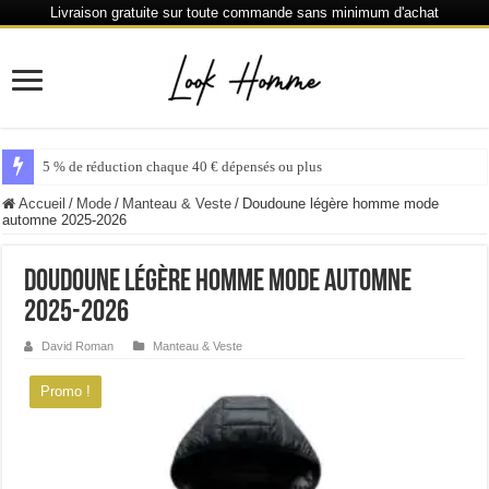
Livraison gratuite sur toute commande sans minimum d'achat
6 % de réduction chaque 80
Accueil
/
Mode
/
Manteau & Veste
/
Doudoune légère homme mode
automne 2025-2026
Doudoune légère homme mode automne
2025-2026
David Roman
Manteau & Veste
Promo !