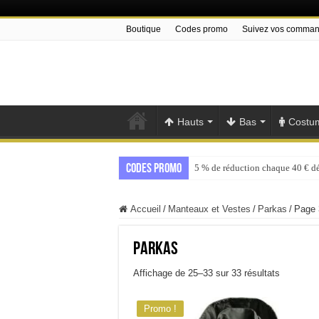
Boutique
Codes promo
Suivez vos comma
Hauts
Bas
Costu
Codes promo
5 % de réduction chaque 40 € d
Accueil
/
Manteaux et Vestes
/
Parkas
/
Page 
Parkas
Trié
Affichage de 25–33 sur 33 résultats
par
popularité
Promo !