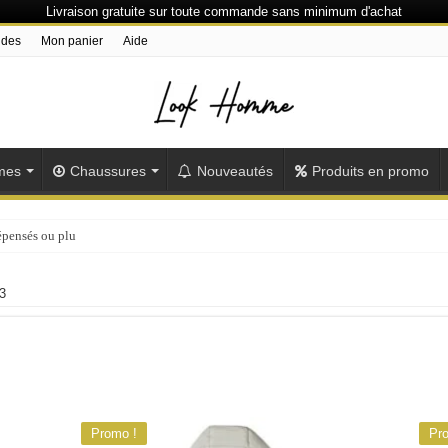
Livraison gratuite sur toute commande sans minimum d'achat
ndes
Mon panier
Aide
mes
Chaussures
Nouveautés
Produits en promo
épensés ou plus
3
Promo !
Pr