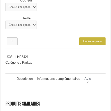
Couleur
61.88€.
46.69€.
Taille
quantité
Ajouter au panier
de
Veste
style
UGS :
LHP8421
militaire
homme
Catégorie :
Parkas
Description
Informations complémentaires
Avis
Produits similaires