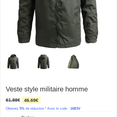
Veste style militaire homme
Le
Le
61.88
€
46.69
€
prix
prix
Obtenez
5%
initial
de réduction * Avec le code :
actuel
16B3V
était :
est :