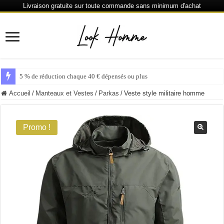
Livraison gratuite sur toute commande sans minimum d'achat
5 % de réduction chaque 40 € dépensés ou plus
Accueil
/
Manteaux et Vestes
/
Parkas
/
Veste style militaire homme
Promo !