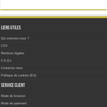
Les
options
peuvent
être
choisies
sur
la
Liens utiles
page
du
produit
Qui sommes-nous ?
CGV
Mentions légales
F.A.Q’s
Contactez-nous
Politique de cookies (EU)
Service client
Mode de livraison
Mode de paiement