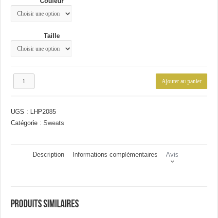
Couleur
Taille
quantité
Ajouter au panier
de
Sweat
militaire
UGS :
LHP2085
chaud
Catégorie :
Sweats
Description
Informations complémentaires
Avis
Produits similaires