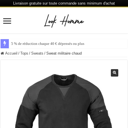
Livraison gratuite sur toute commande sans minimum d'achat
5 % de réduction chaque 40 € dépensés ou plus
Accueil
/
Tops
/
Sweats
/
Sweat militaire chaud