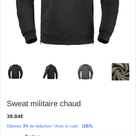
Sweat militaire chaud
38.84
€
Obtenez
3%
de réduction * Avec le code :
12B7L