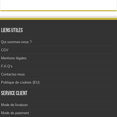
Les
options
peuvent
être
choisies
sur
la
Liens utiles
page
du
produit
Qui sommes-nous ?
CGV
Mentions légales
F.A.Q’s
Contactez-nous
Politique de cookies (EU)
Service client
Mode de livraison
Mode de paiement