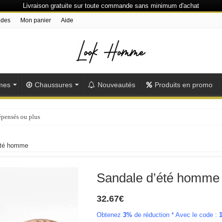
Livraison gratuite sur toute commande sans minimum d'achat
ndes
Mon panier
Aide
mes
Chaussures
Nouveautés
Produits en promo
épensés ou plus
été homme
Sandale d’été homme
32.67
€
Obtenez
3%
de réduction * Avec le code :