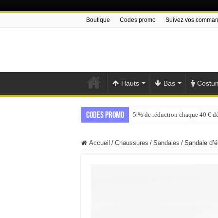
Boutique
Codes promo
Suivez vos comma
Hauts
Bas
Costu
Codes promo
5 % de réduction chaque 40 € d
Accueil
/
Chaussures
/
Sandales
/
Sandale d’