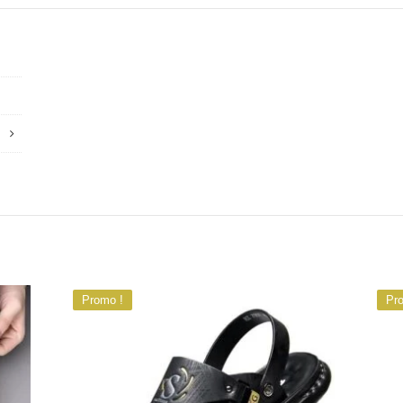
Promo !
Pr