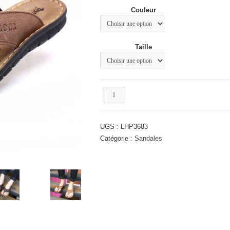
Couleur
Taille
quantité
de
Sandale
d'été
UGS :
LHP3683
homme
Catégorie :
Sandales