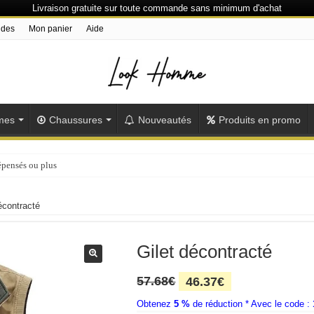
Livraison gratuite sur toute commande sans minimum d'achat
ndes
Mon panier
Aide
mes
Chaussures
Nouveautés
Produits en promo
épensés ou plus
écontracté
Gilet décontracté
Le
Le
57.68
€
46.37
€
prix
prix
Obtenez
5 %
initial
de réduction * Avec le code :
actuel