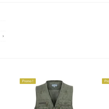
Promo !
Pr