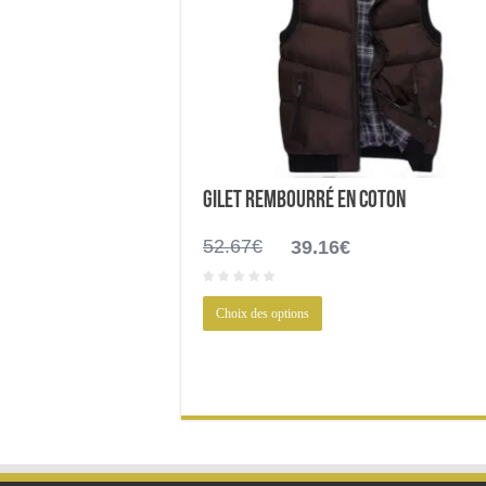
Gilet rembourré en coton
Le
Le
52.67
€
39.16
€
prix
prix
initial
actuel
Ce
était :
est :
Choix des options
produit
52.67€.
39.16€.
a
plusieurs
variations.
Les
options
peuvent
être
choisies
sur
la