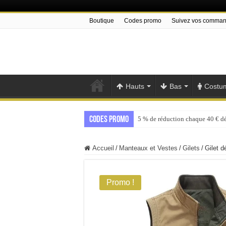
Boutique
Codes promo
Suivez vos comma
Hauts
Bas
Costu
Codes promo
5 % de réduction chaque 40 € d
Accueil
/
Manteaux et Vestes
/
Gilets
/
Gilet d
Promo !