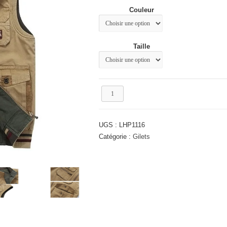
était :
est :
Couleur
57.68€.
46.37€.
Taille
quantité
de
Gilet
décontracté
UGS :
LHP1116
Catégorie :
Gilets