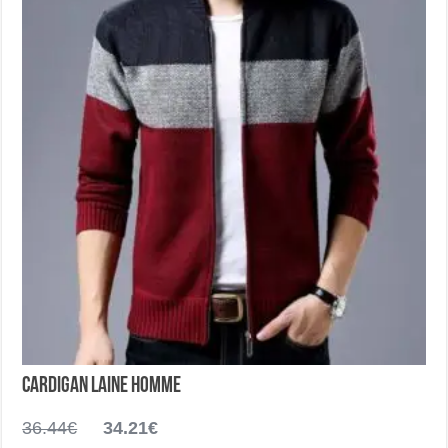
choisies
sur
la
page
du
produit
Cardigan laine homme
Le
Le
36.44
€
34.21
€
prix
prix