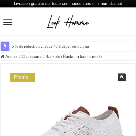
Livraison gratuite sur toute commande sans minimum d'achat
5 % de réduction chaque 40 € dépensés ou plus
Accueil
/
Chaussures
/
Baskets
/
Basket à lacets mode
Promo !