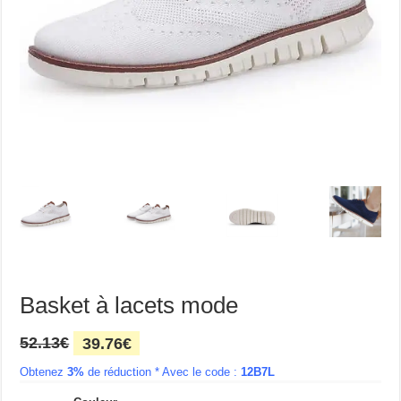
Basket à lacets mode
Le
Le
52.13
€
39.76
€
prix
prix
Obtenez
3%
initial
de réduction * Avec le code :
actuel
12B7L
était :
est :