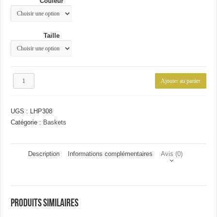
Couleur
52.13€.
39.76€.
Taille
quantité
Ajouter au panier
de
Basket
à
UGS :
LHP308
lacets
mode
Catégorie :
Baskets
Description
Informations complémentaires
Avis (0)
Produits similaires