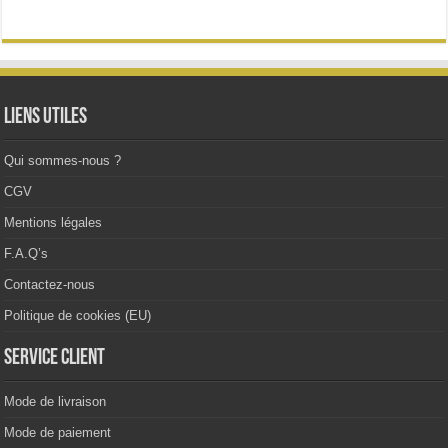
Les
options
peuvent
être
choisies
sur
la
Liens utiles
page
du
produit
Qui sommes-nous ?
CGV
Mentions légales
F.A.Q’s
Contactez-nous
Politique de cookies (EU)
Service client
Mode de livraison
Mode de paiement