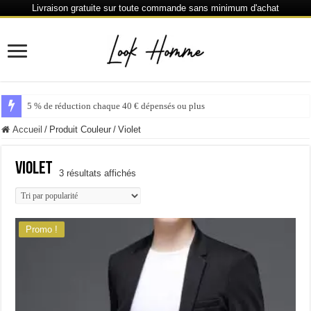
Livraison gratuite sur toute commande sans minimum d'achat
5 % de réduction chaque 40 € dépensés ou plus
Accueil
/
Produit Couleur
/
Violet
Violet
Trié
3 résultats affichés
par
popularité
Promo !