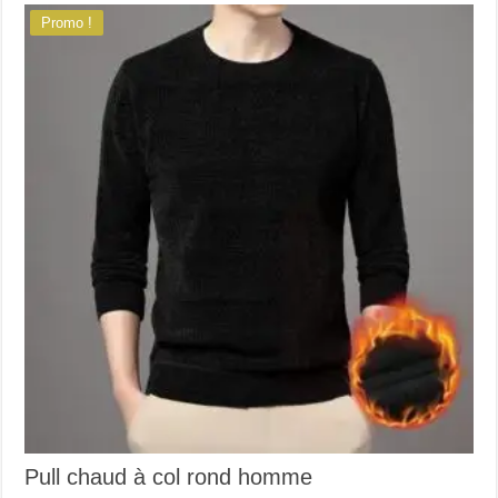
options
Promo !
peuvent
être
choisies
sur
la
page
du
produit
Pull chaud à col rond homme